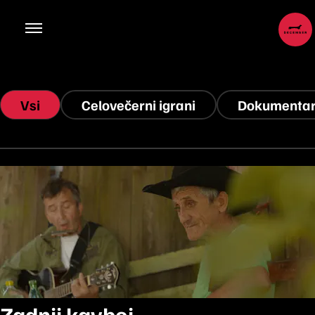
Vsi
Celovečerni igrani
Dokumentar
Zadnji kavboj