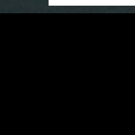
Varen kraj
Nenaden travmatičen dogodek in poskus samomora povzroč
življenje se korenito spremeni, kot bi bili potegnjeni v voj
okvir in osredotočeno na tisto najnujnejše – rešiti bližnjega.