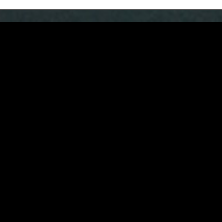
ita prepad v vsakdanu tročlanske družine. Njihovo
no, ki je vsem nevidna. Dogajanje je omejeno na kratek časovn
 Varen kraj temelji na osebni izkušnji avtorja Jurja Lerotića,