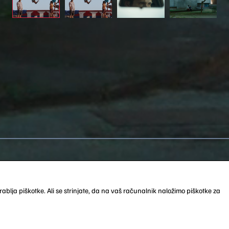
Loaded
:
100.00%
ablja piškotke. Ali se strinjate, da na vaš računalnik naložimo piškotke za
More