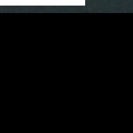
Leto
2022
Vrsta
Celovečerni igrani film
Dolžina
i
104m