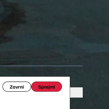
Zavrni
Sprejmi
Unmute